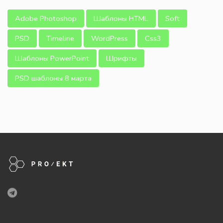
Adobe Photoshop
Шаблоны HTML
Soft
PSD
Timeline
WordPress
Css3
Шаблоны PowerPoint
Шрифты
PSD шаблоны 8 марта