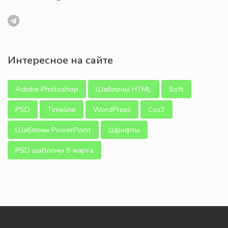
Интересное на сайте
Adobe Photoshop
Шаблоны HTML
Soft
PSD
Timeline
WordPress
Css3
Шаблоны PowerPoint
Шрифты
PSD шаблоны 8 марта