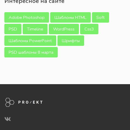
Интересное на сайте
Adobe Photoshop
Шаблоны HTML
Soft
PSD
Timeline
WordPress
Css3
Шаблоны PowerPoint
Шрифты
PSD шаблоны 8 марта