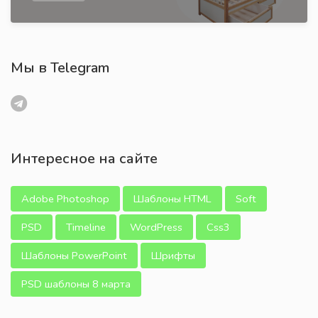
Мы в Telegram
Интересное на сайте
Adobe Photoshop
Шаблоны HTML
Soft
PSD
Timeline
WordPress
Css3
Шаблоны PowerPoint
Шрифты
PSD шаблоны 8 марта