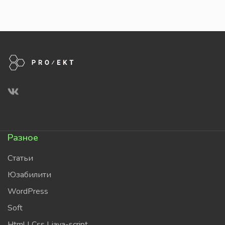
Разное
Статьи
Юзабилити
WordPress
Soft
Html | Css | java-script