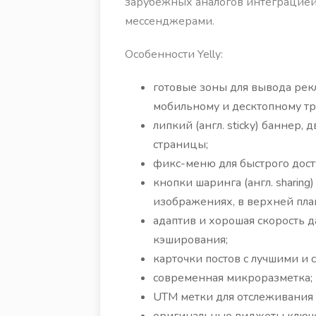
зарубежных аналогов интеграцией
мессенджерами.
Особенности Yelly:
готовые зоны для вывода рек
мобильному и десктопному тр
липкий (англ. sticky) баннер
страницы;
фикс-меню для быстрого дост
кнопки шаринга (англ. sharing
изображениях, в верхней плашк
адаптив и хорошая скорость 
кэширования;
карточки постов с лучшими и
современная микроразметка;
UTM метки для отслеживания 
оригинальные виджеты ключе