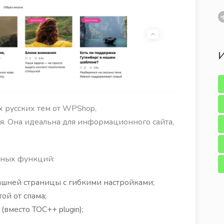
И
 русских тем от WPShop,
я. Она идеальна для информационного сайта,
зных функций:
ашней страницы с гибкими настройками;
ой от спама;
вместо TOC++ plugin);