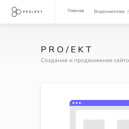
Главная
Видеомонтаж
P R O / E K T
Создание и продвижение сайт