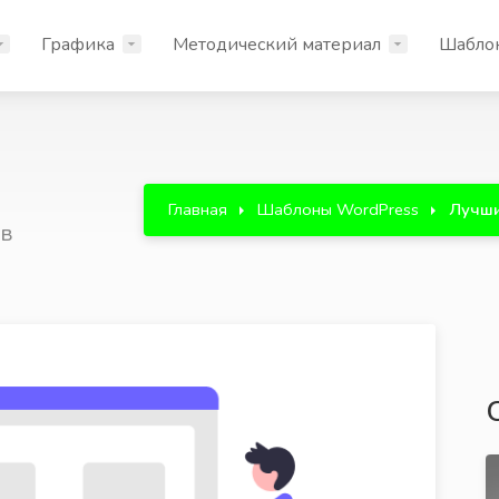
Графика
Методический материал
Шабло
Главная
Шаблоны WordPress
Лучши
ов