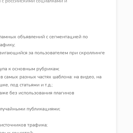
 с российскими социалками и
ламных объявлений с сегментацией по
афику;
, двигающийся за пользователем при скроллинге
упа к основным рубрикам;
) в самых разных частях шаблона: на видео, на
е, под статьями и т.д.;
даже без использования плагинов
 случайными публикациями;
источников трафика;
вых соцсетей;