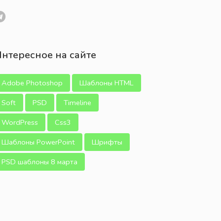
нтересное на сайте
Adobe Photoshop
Шаблоны HTML
Soft
PSD
Timeline
WordPress
Css3
Шаблоны PowerPoint
Шрифты
PSD шаблоны 8 марта