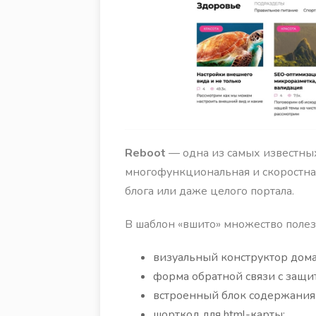
Reboot
— одна из самых известных
многофункциональная и скоростна
блога или даже целого портала.
В шаблон «вшито» множество поле
визуальный конструктор дом
форма обратной связи с защит
встроенный блок содержания (
шорткод для html-карты;