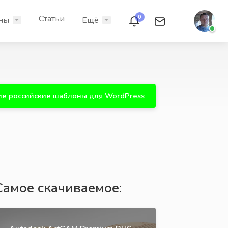
Статьи
0
ны
Ещё
е российские шаблоны для WordPress
Самое скачиваемое: