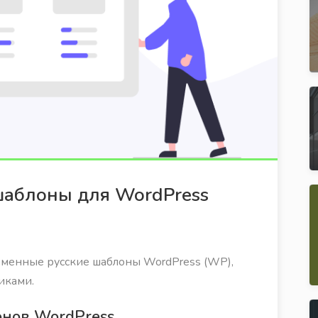
шаблоны для WordPress
еменные русские шаблоны WordPress (WP),
иками.
онов WordPress